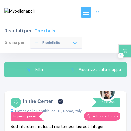
Registrati
Risultati per:
Cocktails
Ordina per:
Predefinito
0
Filtri
Visualizza sulla mappa
Gym in the Center
Sale 35%
Piazza della Repubblica, 10, Roma, Italy
In primo piano
Adesso chiuso
Sed interdum metus at nisi tempor laoreet. Integer ...