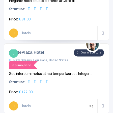
Elegante hotel situato di fronte al Golfo di ...
Strutture:
Price:
€ 81.00
Hotels
4.0
1 commento
MontePlaza Hotel
Ora in apertura
New Orleans, Louisiana, United States
In primo piano
Sed interdum metus at nisi tempor laoreet. Integer ...
Strutture:
Price:
€ 122.00
Hotels
$
$
4.8
2 commenti