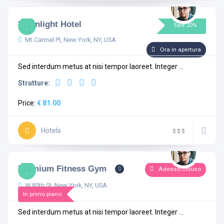
Moonlight Hotel
Sale 20%
Mt Carmel Pl, New York, NY, USA
Ora in apertura
Sed interdum metus at nisi tempor laoreet. Integer ...
Strutture:
Price:
€ 81.00
Hotels
$
$
$
Premium Fitness Gym
Adesso chiuso
W 85th St, New York, NY, USA
In primo piano
Sed interdum metus at nisi tempor laoreet. Integer ...