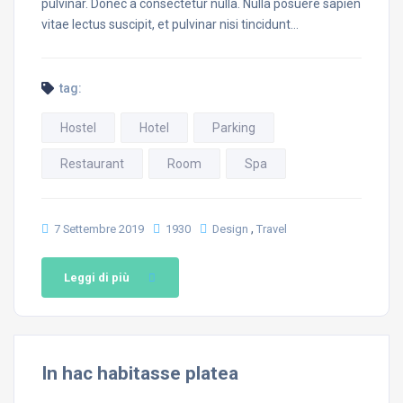
pulvinar. Donec a consectetur nulla. Nulla posuere sapien
vitae lectus suscipit, et pulvinar nisi tincidunt…
tag:
Hostel
Hotel
Parking
Restaurant
Room
Spa
,
7 Settembre 2019
1930
Design
Travel
Leggi di più
In hac habitasse platea