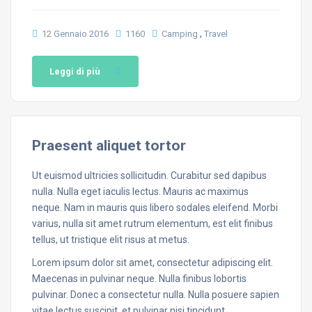
,
12 Gennaio 2016
1160
Camping
Travel
Leggi di più
Praesent aliquet tortor
Ut euismod ultricies sollicitudin. Curabitur sed dapibus
nulla. Nulla eget iaculis lectus. Mauris ac maximus
neque. Nam in mauris quis libero sodales eleifend. Morbi
varius, nulla sit amet rutrum elementum, est elit finibus
tellus, ut tristique elit risus at metus.
Lorem ipsum dolor sit amet, consectetur adipiscing elit.
Maecenas in pulvinar neque. Nulla finibus lobortis
pulvinar. Donec a consectetur nulla. Nulla posuere sapien
vitae lectus suscipit, et pulvinar nisi tincidunt…